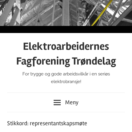
Gå
til
innhold
Elektroarbeidernes
Fagforening Trøndelag
For trygge og gode arbeidsvilkår i en seriøs
elektrobransje!
Meny
Stikkord:
representantskapsmøte