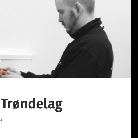
 Trøndelag
!