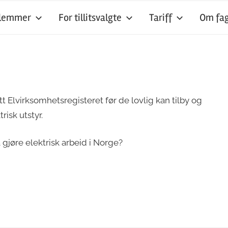
dlemmer
For tillitsvalgte
Tariff
Om fag
itt Elvirksomhetsregisteret før de lovlig kan tilby og
risk utstyr.
 gjøre elektrisk arbeid i Norge?