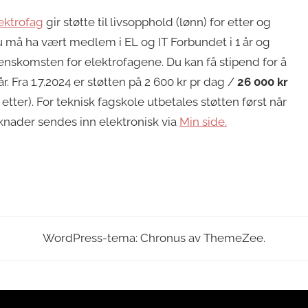
ektrofag
gir støtte til livsopphold (lønn) for etter og
u må ha vært medlem i EL og IT Forbundet i 1 år og
enskomsten for elektrofagene. Du kan få stipend for å
år. Fra 1.7.2024 er støtten på 2 600 kr pr dag /
26 000 kr
tter). For teknisk fagskole utbetales støtten først når
øknader sendes inn elektronisk via
Min side.
WordPress-tema: Chronus av ThemeZee.