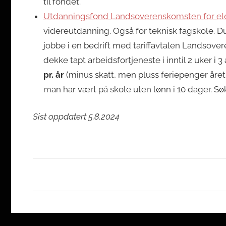
til fondet.
Utdanningsfond Landsoverenskomsten for el
videreutdanning. Også for teknisk fagskole. D
jobbe i en bedrift med tariffavtalen Landsover
dekke tapt arbeidsfortjeneste i inntil 2 uker i 3 
pr. år
(minus skatt, men pluss feriepenger året e
man har vært på skole uten lønn i 10 dager. S
Sist oppdatert 5.8.2024