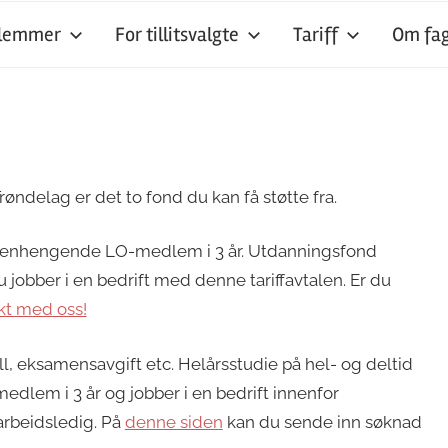
dlemmer
For tillitsvalgte
Tariff
Om fag
ndelag er det to fond du kan få støtte fra.
menhengende LO-medlem i 3 år. Utdanningsfond
jobber i en bedrift med denne tariffavtalen. Er du
kt med oss!
ell, eksamensavgift etc. Helårsstudie på hel- og deltid
edlem i 3 år og jobber i en bedrift innenfor
arbeidsledig. På
denne siden
kan du sende inn søknad