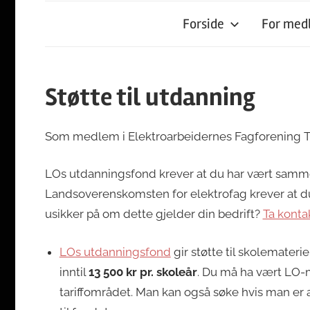
Forside
For me
Støtte til utdanning
Som medlem i Elektroarbeidernes Fagforening Trø
LOs utdanningsfond krever at du har vært sam
Landsoverenskomsten for elektrofag krever at du 
usikker på om dette gjelder din bedrift?
Ta konta
LOs utdanningsfond
gir støtte til skolemateri
inntil
13 500 kr pr. skoleår
. Du må ha vært LO-m
tariffområdet. Man kan også søke hvis man er 