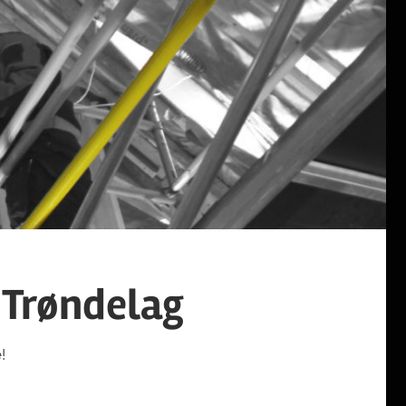
 Trøndelag
!