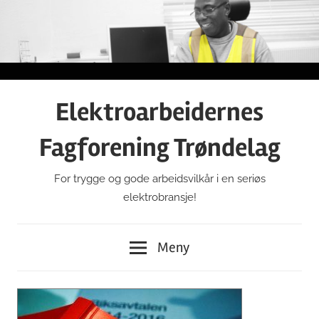
Gå
til
innhold
Elektroarbeidernes
Fagforening Trøndelag
For trygge og gode arbeidsvilkår i en seriøs
elektrobransje!
Meny