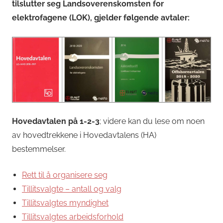
tilslutter seg Landsoverenskomsten for
elektrofagene (LOK), gjelder følgende avtaler:
Hovedavtalen på 1-2-3
; videre kan du lese om noen
av hovedtrekkene i Hovedavtalens (HA)
bestemmelser.
Rett til å organisere seg
Tillitsvalgte – antall og valg
Tillitsvalgtes myndighet
Tillitsvalgtes arbeidsforhold