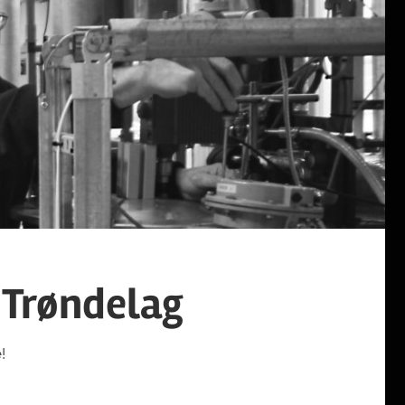
 Trøndelag
!