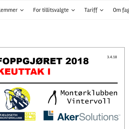
dlemmer
For tillitsvalgte
Tariff
Om fag