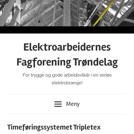
Gå
til
innhold
Elektroarbeidernes
Fagforening Trøndelag
For trygge og gode arbeidsvilkår i en seriøs
elektrobransje!
Meny
Timeføringssystemet Tripletex