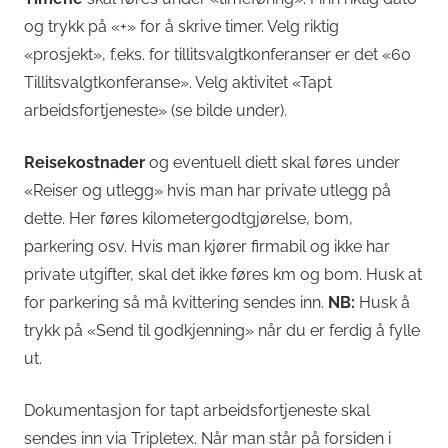
og trykk på «+» for å skrive timer. Velg riktig
«prosjekt», f.eks. for tillitsvalgtkonferanser er det «60
Tillitsvalgtkonferanse». Velg aktivitet «Tapt
arbeidsfortjeneste» (se bilde under).
Reisekostnader
og eventuell diett skal føres under
«Reiser og utlegg» hvis man har private utlegg på
dette. Her føres kilometergodtgjørelse, bom,
parkering osv. Hvis man kjører firmabil og ikke har
private utgifter, skal det ikke føres km og bom. Husk at
for parkering så må kvittering sendes inn.
NB:
Husk å
trykk på «Send til godkjenning» når du er ferdig å fylle
ut.
Dokumentasjon for tapt arbeidsfortjeneste skal
sendes inn via Tripletex. Når man står på forsiden i