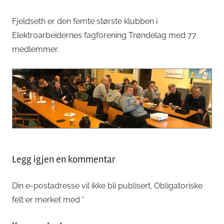
Fjeldseth er den femte største klubben i
Elektroarbeidernes fagforening Trøndelag med 77
medlemmer.
Emneord
årsmøte
,
Legg igjen en kommentar
fjeldseth
Din e-postadresse vil ikke bli publisert.
Obligatoriske
felt er merket med
*