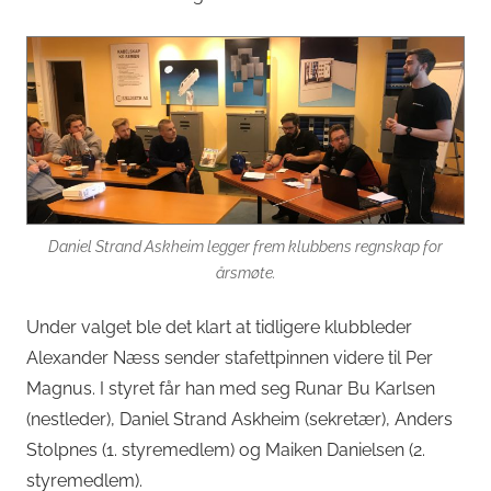
Daniel Strand Askheim legger frem klubbens regnskap for
årsmøte.
Under valget ble det klart at tidligere klubbleder
Alexander Næss sender stafettpinnen videre til Per
Magnus. I styret får han med seg Runar Bu Karlsen
(nestleder), Daniel Strand Askheim (sekretær), Anders
Stolpnes (1. styremedlem) og Maiken Danielsen (2.
styremedlem).