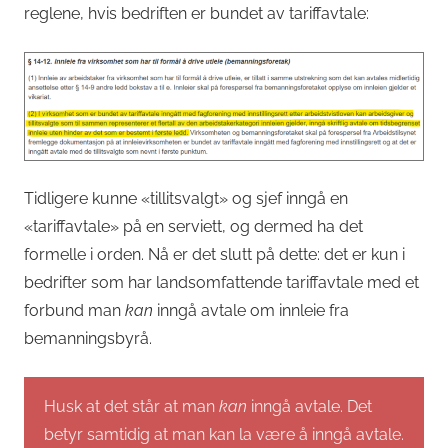
reglene, hvis bedriften er bundet av tariffavtale:
Tidligere kunne «tillitsvalgt» og sjef inngå en
«tariffavtale» på en serviett, og dermed ha det
formelle i orden. Nå er det slutt på dette: det er kun i
bedrifter som har landsomfattende tariffavtale med et
forbund man
kan
inngå avtale om innleie fra
bemanningsbyrå.
Husk at det står at man
kan
inngå avtale. Det
betyr samtidig at man kan la være å inngå avtale.