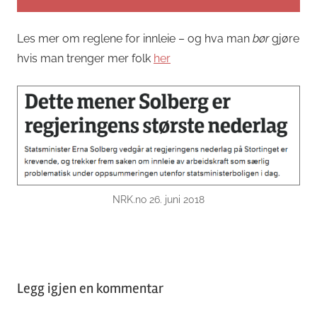
Les mer om reglene for innleie – og hva man
bør
gjøre
hvis man trenger mer folk
her
NRK.no 26. juni 2018
Emneord
bemanningsbransjen
,
Legg igjen en kommentar
innleie