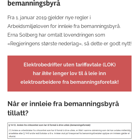
bemanningsbyrå
Fra 1. januar 2019 gjelder nye regler i
Arbeidsmiljøloven for innleie fra bemanningsbyrå.
Erna Solberg har omtalt lovendringen som
«Regjeringens største nederlag», så dette er godt nytt!
Elektrobedrifter uten tariffavtale (LOK)
har
ikke
lenger lov til å leie inn
elektroarbeidere fra bemanningsforetak!
Når er innleie fra bemanningsbyrå
tillatt?