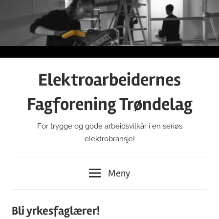
Gå
til
innhold
Elektroarbeidernes
Fagforening Trøndelag
For trygge og gode arbeidsvilkår i en seriøs
elektrobransje!
Meny
Bli yrkesfaglærer!