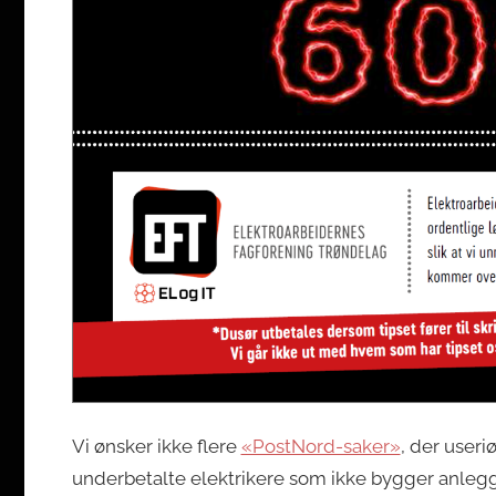
Vi ønsker ikke flere
«PostNord-saker»
, der useri
underbetalte elektrikere som ikke bygger anlegg