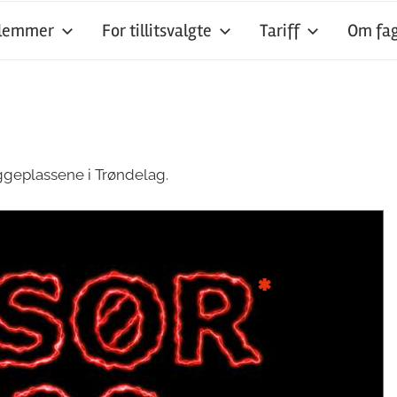
dlemmer
For tillitsvalgte
Tariff
Om fag
ggeplassene i Trøndelag.