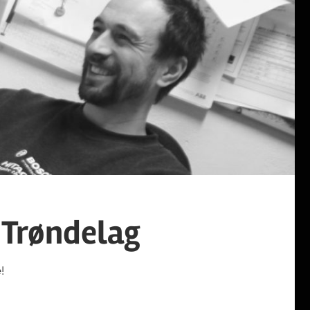
 Trøndelag
!