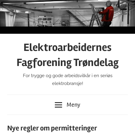
Gå
til
innhold
Elektroarbeidernes
Fagforening Trøndelag
For trygge og gode arbeidsvilkår i en seriøs
elektrobransje!
Meny
Nye regler om permitteringer