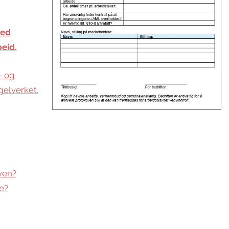
ved
beid.
- og
gelverket.
oven?
e?