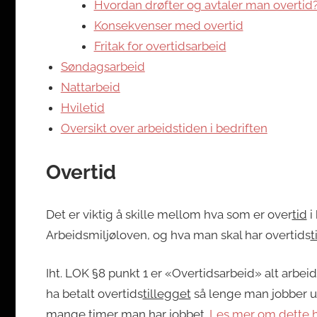
Hvordan drøfter og avtaler man overtid
Konsekvenser med overtid
Fritak for overtidsarbeid
Søndagsarbeid
Nattarbeid
Hviletid
Oversikt over arbeidstiden i bedriften
Overtid
Det er viktig å skille mellom hva som er over
tid
i
Arbeidsmiljøloven, og hva man skal har overtids
t
Iht. LOK §8 punkt 1 er «Overtidsarbeid» alt arbei
ha betalt overtids
tillegget
så lenge man jobber u
mange timer man har jobbet.
Les mer om dette h