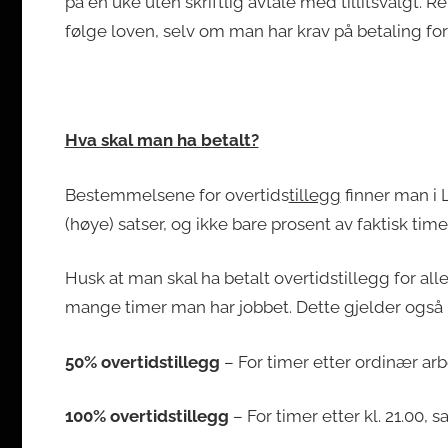
på én uke uten skriftlig avtale med tillitsvalgt. 
følge loven, selv om man har krav på betaling for d
Hva skal man ha betalt?
Bestemmelsene for overtids
tillegg
finner man i L
(høye) satser, og ikke bare prosent av faktisk tim
Husk at man skal ha betalt overtidstillegg for al
mange timer man har jobbet. Dette gjelder også h
50% overtidstillegg
– For timer etter ordinær arbei
100% overtidstillegg
– For timer etter kl. 21.00,