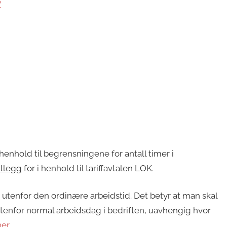
?
 henhold til begrensningene for antall timer i
illegg
for i henhold til tariffavtalen LOK.
d utenfor den ordinære arbeidstid. Det betyr at man skal
tenfor normal arbeidsdag i bedriften, uavhengig hvor
er
.