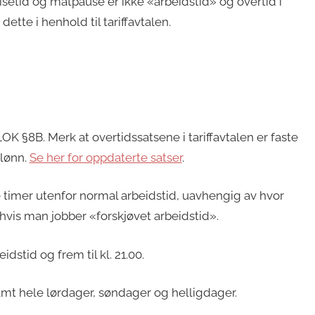
Reisetid og matpause er ikke «arbeidstid» og overtid i
ette i henhold til tariffavtalen.
OK §8B. Merk at overtidssatsene i tariffavtalen er faste
elønn.
Se her for oppdaterte satser
.
le timer utenfor normal arbeidstid, uavhengig av hvor
vis man jobber «forskjøvet arbeidstid».
dstid og frem til kl. 21.00.
 samt hele lørdager, søndager og helligdager.