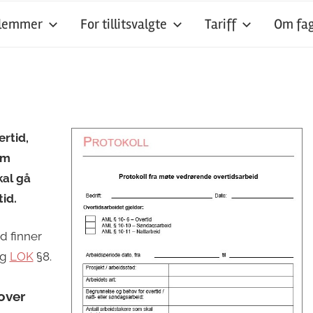
dlemmer
For tillitsvalgte
Tariff
Om fag
ertid,
om
kal gå
tid.
d finner
g
LOK
§8.
over