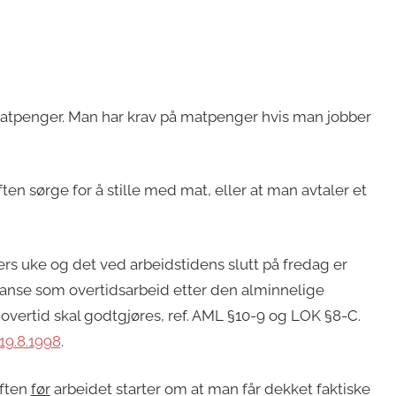
tpenger. Man har krav på matpenger hvis man jobber
ten sørge for å stille med mat, eller at man avtaler et
ers uke og det ved arbeidstidens slutt på fredag er
å anse som overtidsarbeid etter den alminnelige
k overtid skal godtgjøres, ref. AML §10-9 og LOK §8-C.
19.8.1998
.
iften
før
arbeidet starter om at man får dekket faktiske