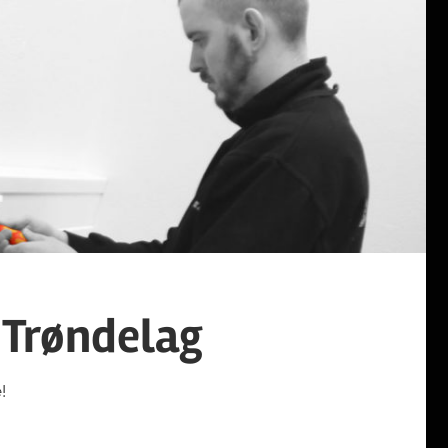
 Trøndelag
!