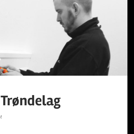
 Trøndelag
!