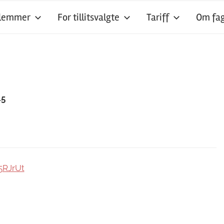
dlemmer
For tillitsvalgte
Tariff
Om fag
45
5RJrUt