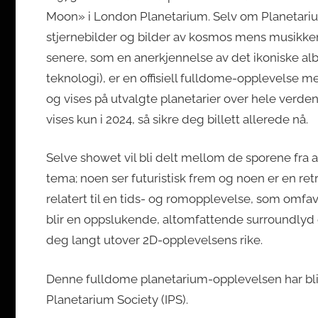
Moon» i London Planetarium. Selv om Planetariu
stjernebilder og bilder av kosmos mens musikken 
senere, som en anerkjennelse av det ikoniske alb
teknologi), er en offisiell fulldome-opplevelse 
og vises på utvalgte planetarier over hele verde
vises kun i 2024, så sikre deg billett allerede nå.
Selve showet vil bli delt mellom de sporene fra a
tema; noen ser futuristisk frem og noen er en retro
relatert til en tids- og romopplevelse, som omfav
blir en oppslukende, altomfattende surroundlyd o
deg langt utover 2D-opplevelsens rike.
Denne fulldome planetarium-opplevelsen har blitt
Planetarium Society (IPS).