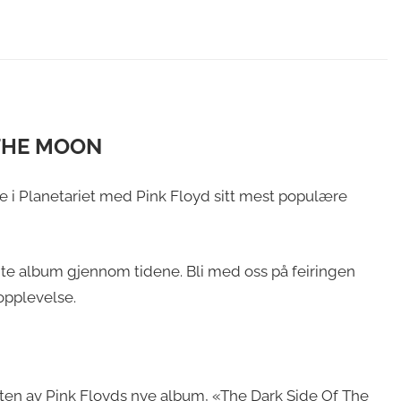
 THE MOON
e i Planetariet med Pink Floyd sitt mest populære
olgte album gjennom tidene. Bli med oss på feiringen
pplevelse.
uten av Pink Floyds nye album, «The Dark Side Of The