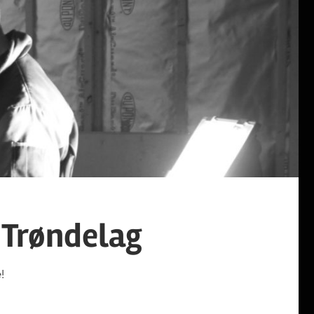
 Trøndelag
!