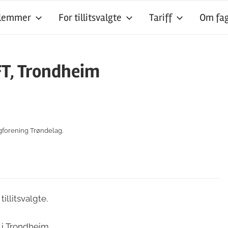
dlemmer
For tillitsvalgte
Tariff
Om fag
T, Trondheim
gforening Trøndelag.
illitsvalgte.
 i Trondheim.