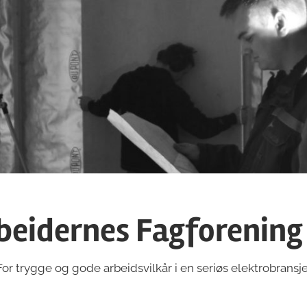
beidernes Fagforening
For trygge og gode arbeidsvilkår i en seriøs elektrobransje