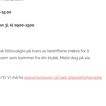
-15:00
n 3), kl 0900-1500.
 at tillitsvalgte på tvers av bedriftene møtes for å
m hvem som kommer fra din klubb. Meld deg på via
r/t). Vi må ha
dokumentasjon på tapt arbeidsfortjeneste