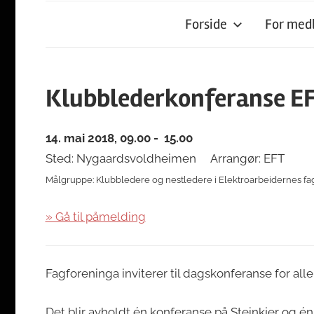
Forside
For me
Klubblederkonferanse EF
14. mai 2018, 09.00 - 15.00
Sted: Nygaardsvoldheimen
Arrangør: EFT
Målgruppe: Klubbledere og nestledere i Elektroarbeidernes fa
» Gå til påmelding
Fagforeninga inviterer til dagskonferanse for alle t
Det blir avholdt én konferanse på Steinkjer og én